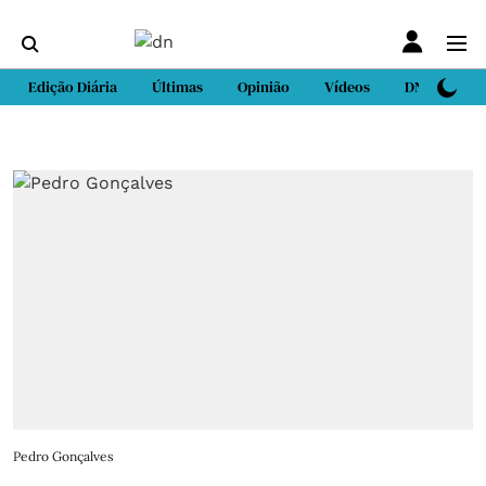
Edição Diária
Últimas
Opinião
Vídeos
DN Sport
Pedro Gonçalves