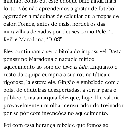
milénio, como eu, este choque bate ainda mais
forte. Nós não aprendemos a gostar de futebol
agarrados a máquinas de calcular ou a mapas de
calor. Fomos, antes de mais, herdeiros das
maravilhas deixadas por deuses como Pelé, "o
Rei", e Maradona, “D10S”.
Eles continuam a ser a bitola do impossível. Basta
pensar no Maradona e naquele mítico
aquecimento ao som de
Live is Life
. Enquanto o
resto da equipa cumpria a sua rotina tática e
rigorosa, lá estava ele. Gingão e embalado com a
bola, de chuteiras desapertadas, a sorrir para o
público. Uma anarquia feliz que, hoje, lhe valeria
provavelmente um olhar censurador do treinador
por se pôr com invenções no aquecimento.
Foi com essa herança rebelde que fomos ao