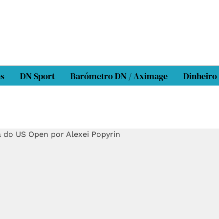
os
DN Sport
Barómetro DN / Aximage
Dinheiro