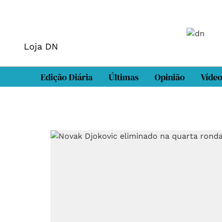
Loja DN
Edição Diária
Últimas
Opinião
Víde