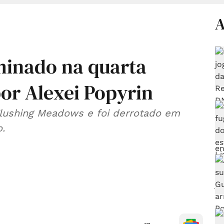
A
minado na quarta
or Alexei Popyrin
Flushing Meadows e foi derrotado em
o.