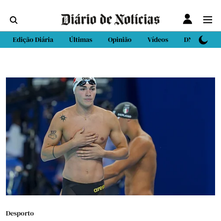
Edição Diária
Últimas
Opinião
Vídeos
DN Sport
Desporto