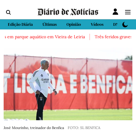
Edição Diária
Últimas
Opinião
Vídeos
DN Sport
 em parque aquático em Vieira de Leiria
Três feridos graves após 
José Mourinho, treinador do Benfica
FOTO: SL BENFICA