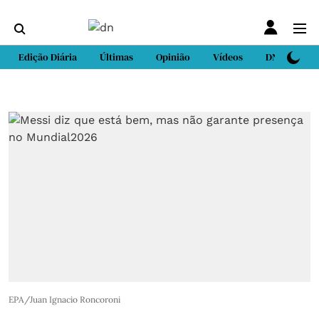
Edição Diária
Últimas
Opinião
Vídeos
DN Sport
EPA/Juan Ignacio Roncoroni