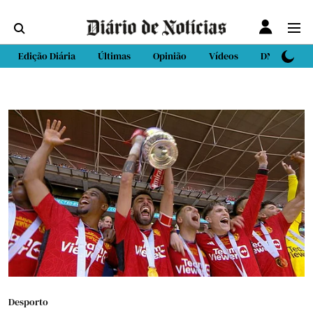
Edição Diária
Últimas
Opinião
Vídeos
DN Sport
Desporto