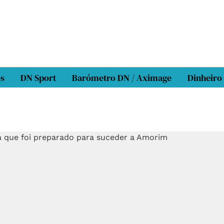
os
DN Sport
Barómetro DN / Aximage
Dinheiro