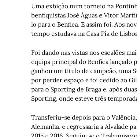
Uma exbição num torneio na Pontinha
benfiquistas José Águas e Vítor Mart
lo para o Benfica. E assim foi. Aos
tempo estudava na Casa Pia de Lisboa
Foi dando nas vistas nos escalões ma
equipa principal do Benfica lançado 
ganhou um título de campeão, uma S
por perder espaço e foi cedido ao Gi
para o Sporting de Braga e, após dua
Sporting, onde esteve três temporad
Transferiu-se depois para o Valência
Alemanha, e regressaria a Alvalade p
2015 e 2016. Seguiu-se o Trabzonspor,