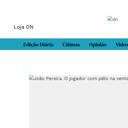
Loja DN
Edição Diária
Últimas
Opinião
Víde