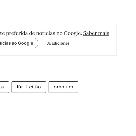
te preferida de notícias no Google.
Saber mais
Já adicionei
tícias ao Google
ta
Iúri Leitão
omnium