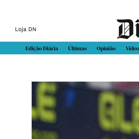
Loja DN
Edição Diária
Últimas
Opinião
Víde