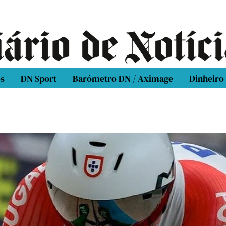
os
DN Sport
Barómetro DN / Aximage
Dinheiro