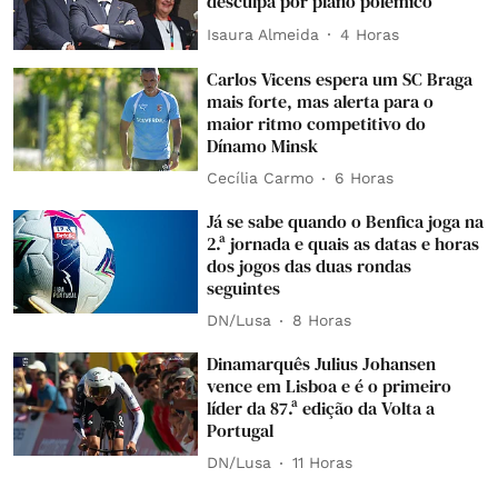
desculpa por plano polémico
Isaura Almeida
4 Horas
Carlos Vicens espera um SC Braga
mais forte, mas alerta para o
maior ritmo competitivo do
Dínamo Minsk
Cecília Carmo
6 Horas
Já se sabe quando o Benfica joga na
2.ª jornada e quais as datas e horas
dos jogos das duas rondas
seguintes
DN/Lusa
8 Horas
Dinamarquês Julius Johansen
vence em Lisboa e é o primeiro
líder da 87.ª edição da Volta a
Portugal
DN/Lusa
11 Horas