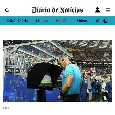
Edição Diária
Últimas
Opinião
Vídeos
DN Sport
FIFA