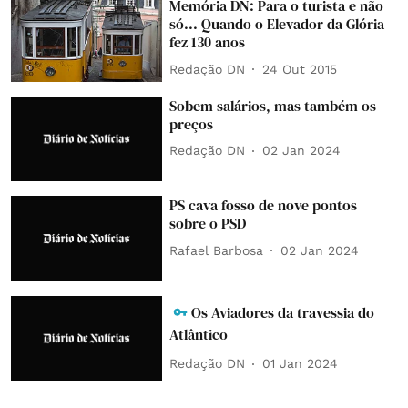
Memória DN: Para o turista e não
só... Quando o Elevador da Glória
fez 130 anos
Redação DN
24 Out 2015
Sobem salários, mas também os
preços
Redação DN
02 Jan 2024
PS cava fosso de nove pontos
sobre o PSD
Rafael Barbosa
02 Jan 2024
Os Aviadores da travessia do
Atlântico
Redação DN
01 Jan 2024