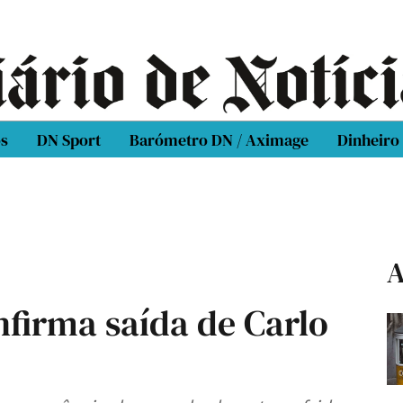
os
DN Sport
Barómetro DN / Aximage
Dinheiro
A
firma saída de Carlo