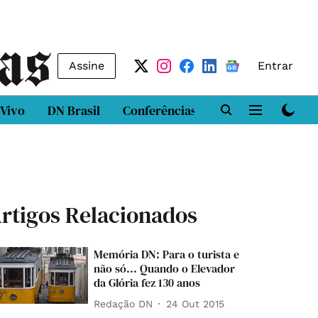
Assine
Entrar
 Vivo
DN Brasil
Conferências
DN LAB
Class
rtigos Relacionados
Memória DN: Para o turista e
não só... Quando o Elevador
da Glória fez 130 anos
Redação DN
24 Out 2015