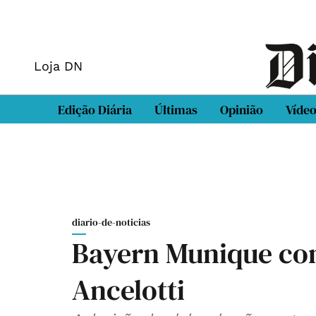
Loja DN
Edição Diária
Últimas
Opinião
Víde
diario-de-noticias
Bayern Munique con
Ancelotti