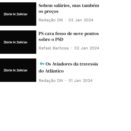
Sobem salários, mas também
os preços
Redação DN
02 Jan 2024
PS cava fosso de nove pontos
sobre o PSD
Rafael Barbosa
02 Jan 2024
Os Aviadores da travessia
do Atlântico
Redação DN
01 Jan 2024