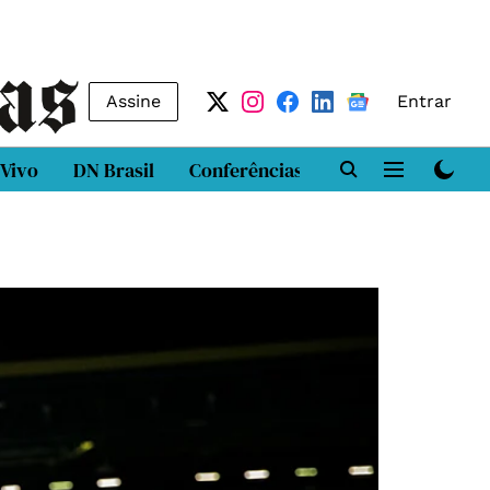
Assine
Entrar
 Vivo
DN Brasil
Conferências
DN LAB
Class