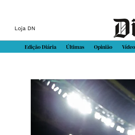
Loja DN
Edição Diária
Últimas
Opinião
Víde