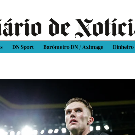
os
DN Sport
Barómetro DN / Aximage
Dinheiro