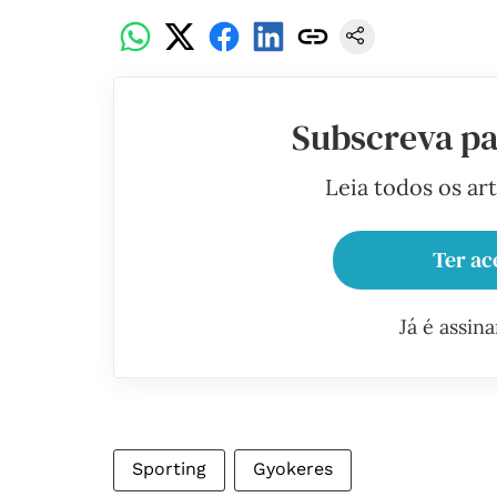
Subscreva pa
Leia todos os ar
Ter ac
Já é assin
Sporting
Gyokeres