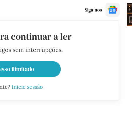
Siga-nos
ra continuar a ler
tigos sem interrupções.
esso ilimitado
ante?
Inicie sessão