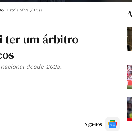
ão
Estela Silva / Lusa
A
i ter um árbitro
cos
ernacional desde 2023.
Siga-nos