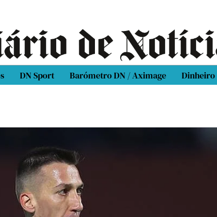
os
DN Sport
Barómetro DN / Aximage
Dinheiro