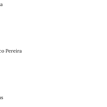
ta
co Pereira
us