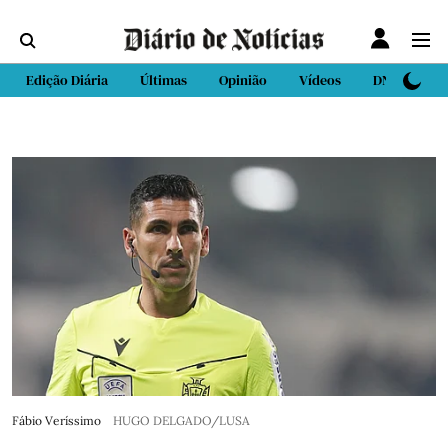
Edição Diária
Últimas
Opinião
Vídeos
DN Sport
Fábio Veríssimo
HUGO DELGADO/LUSA