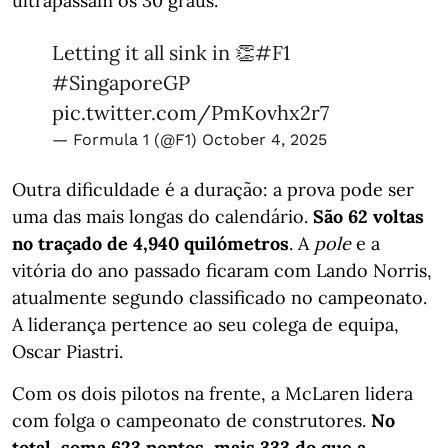
ultrapassam os 30 graus.
Letting it all sink in 👏
#F1
#SingaporeGP
pic.twitter.com/PmKovhx2r7
— Formula 1 (@F1)
October 4, 2025
Outra dificuldade é a duração: a prova pode ser
uma das mais longas do calendário.
São 62 voltas
no traçado de 4,940 quilómetros
. A
pole
e a
vitória do ano passado ficaram com Lando Norris,
atualmente segundo classificado no campeonato.
A liderança pertence ao seu colega de equipa,
Oscar Piastri.
Com os dois pilotos na frente, a McLaren lidera
com folga o campeonato de construtores.
No
total, soma 623 pontos, mais 333 do que a