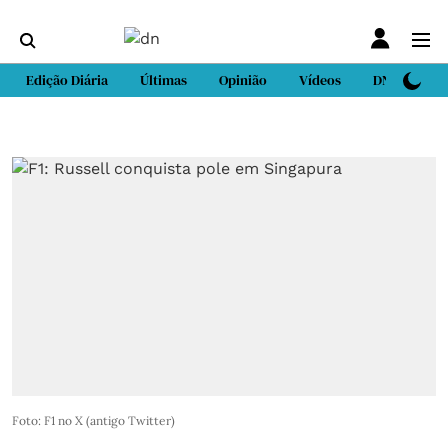
Edição Diária
Últimas
Opinião
Vídeos
DN Sport
Foto: F1 no X (antigo Twitter)