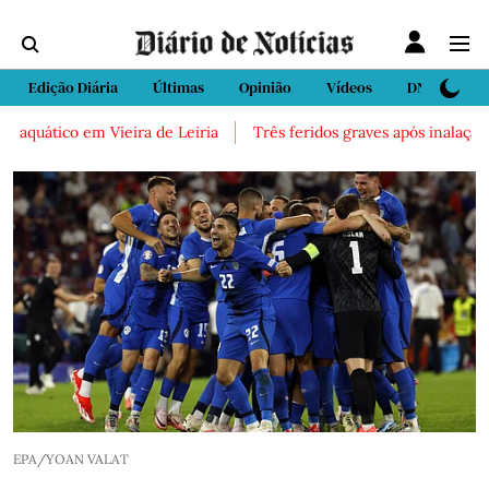
Edição Diária
Últimas
Opinião
Vídeos
DN Sport
quático em Vieira de Leiria
Três feridos graves após inalação de
EPA/YOAN VALAT