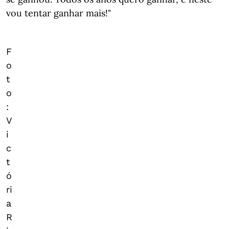
vou tentar ganhar mais!"
F
o
t
o
:
V
i
c
t
ó
ri
a
R