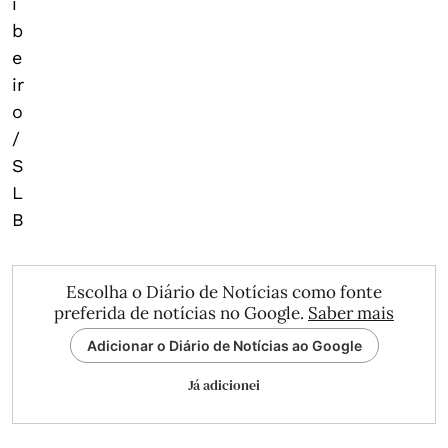
i
b
e
ir
o
/
S
L
B
Escolha o Diário de Notícias como fonte
preferida de notícias no Google.
Saber mais
Adicionar o Diário de Notícias ao Google
Já adicionei