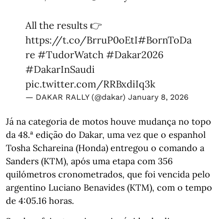
All the results 👉
https://t.co/BrruP0oEtI
#BornToDa
re
#TudorWatch
#Dakar2026
#DakarInSaudi
pic.twitter.com/RRBxdiIq3k
— DAKAR RALLY (@dakar)
January 8, 2026
Já na categoria de motos houve mudança no topo
da 48.ª edição do Dakar, uma vez que o espanhol
Tosha Schareina (Honda) entregou o comando a
Sanders (KTM), após uma etapa com 356
quilómetros cronometrados, que foi vencida pelo
argentino Luciano Benavides (KTM), com o tempo
de 4:05.16 horas.