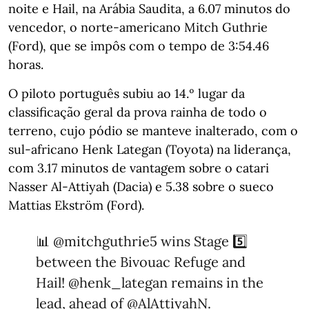
noite e Hail, na Arábia Saudita, a 6.07 minutos do
vencedor, o norte-americano Mitch Guthrie
(Ford), que se impôs com o tempo de 3:54.46
horas.
O piloto português subiu ao 14.º lugar da
classificação geral da prova rainha de todo o
terreno, cujo pódio se manteve inalterado, com o
sul-africano Henk Lategan (Toyota) na liderança,
com 3.17 minutos de vantagem sobre o catari
Nasser Al-Attiyah (Dacia) e 5.38 sobre o sueco
Mattias Ekström (Ford).
📊
@mitchguthrie5
wins Stage 5️⃣
between the Bivouac Refuge and
Hail!
@henk_lategan
remains in the
lead, ahead of
@AlAttiyahN
.