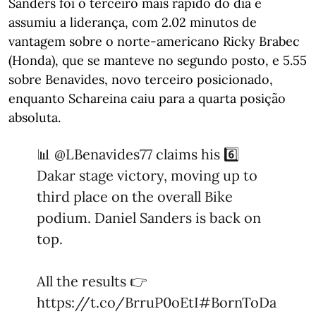
Sanders foi o terceiro mais rápido do dia e
assumiu a liderança, com 2.02 minutos de
vantagem sobre o norte-americano Ricky Brabec
(Honda), que se manteve no segundo posto, e 5.55
sobre Benavides, novo terceiro posicionado,
enquanto Schareina caiu para a quarta posição
absoluta.
📊
@LBenavides77
claims his 6️⃣
Dakar stage victory, moving up to
third place on the overall Bike
podium. Daniel Sanders is back on
top.
All the results 👉
https://t.co/BrruP0oEtI
#BornToDa