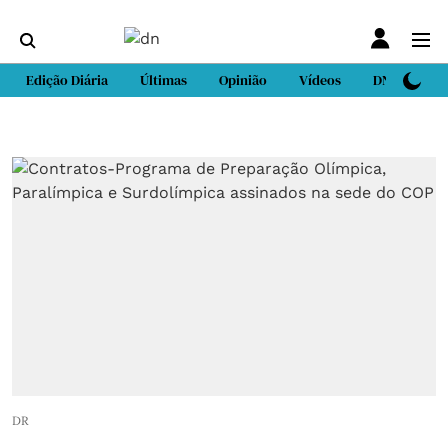
Edição Diária
Últimas
Opinião
Vídeos
DN Sport
DR