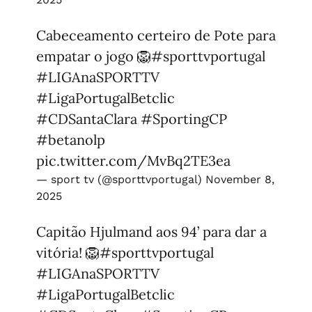
Cabeceamento certeiro de Pote para
empatar o jogo 🦁
#sporttvportugal
#LIGAnaSPORTTV
#LigaPortugalBetclic
#CDSantaClara
#SportingCP
#betanolp
pic.twitter.com/MvBq2TE3ea
— sport tv (@sporttvportugal)
November 8,
2025
Capitão Hjulmand aos 94’ para dar a
vitória! 🦁
#sporttvportugal
#LIGAnaSPORTTV
#LigaPortugalBetclic