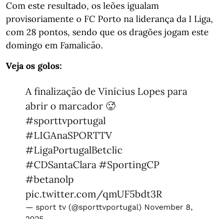
Com este resultado, os leões igualam
provisoriamente o FC Porto na liderança da I Liga,
com 28 pontos, sendo que os dragões jogam este
domingo em Famalicão.
Veja os golos:
A finalização de Vinícius Lopes para
abrir o marcador 🥵
#sporttvportugal
#LIGAnaSPORTTV
#LigaPortugalBetclic
#CDSantaClara
#SportingCP
#betanolp
pic.twitter.com/qmUF5bdt3R
— sport tv (@sporttvportugal)
November 8,
2025