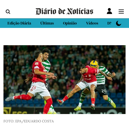
Edição Diária
Últimas
Opinião
Vídeos
DN Sport
FOTO: EPA/EDUARDO COSTA