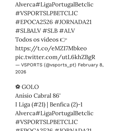
Alverca
#LigaPortugalBetclic
#VSPORTSLPBETCLIC
#EPOCA2526
#JORNADA21
#SLBALV
#SLB
#ALV
Todos os vídeos 👉
https://t.co/eMZ17Mbkeo
pic.twitter.com/utL6khZBgR
— VSPORTS (@vsports_pt)
February 8,
2026
⚽ GOLO
Anísio Cabral 86'
I Liga (#21) | Benfica (2)-1
Alverca
#LigaPortugalBetclic
#VSPORTSLPBETCLIC
#EPOCA2526
#JORNADA21