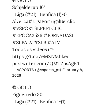
⚽ GOLO
Schjelderup 16'
I Liga (#21) | Benfica (1)-0
Alverca
#LigaPortugalBetclic
#VSPORTSLPBETCLIC
#EPOCA2526
#JORNADA21
#SLBALV
#SLB
#ALV
Todos os vídeos 👉
https://t.co/eMZ17Mbkeo
pic.twitter.com/QMTZpsAgKT
— VSPORTS (@vsports_pt)
February 8,
2026
⚽ GOLO
Figueiredo 30'
I Liga (#21) | Benfica 1-(1)