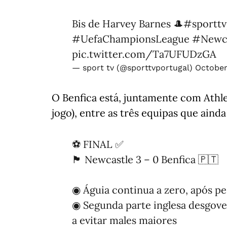
Bis de Harvey Barnes 🎩
#sporttv
#UefaChampionsLeague
#Newca
pic.twitter.com/Ta7UFUDzGA
— sport tv (@sporttvportugal)
October
O Benfica está, juntamente com Athl
jogo), entre as três equipas que ain
⚽️ FINAL ✅
🏴󠁧󠁢󠁥󠁮󠁧󠁿 Newcastle 3 – 0 Benfica 🇵🇹
◉ Águia continua a zero, após p
◉ Segunda parte inglesa desgov
a evitar males maiores