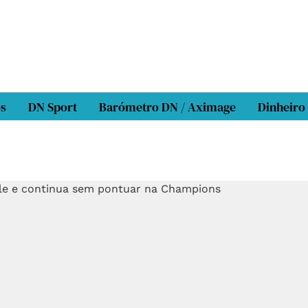
os
DN Sport
Barómetro DN / Aximage
Dinheiro