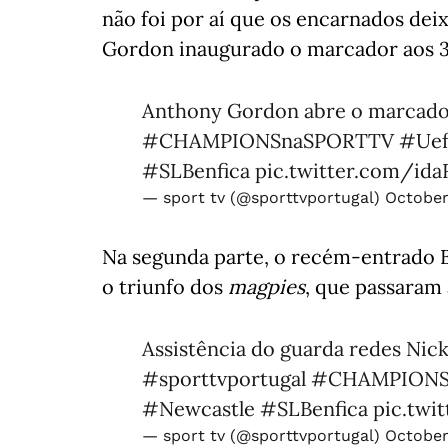
não foi por aí que os encarnados de
Gordon inaugurado o marcador aos 3
Anthony Gordon abre o marcado
#CHAMPIONSnaSPORTTV
#Uef
#SLBenfica
pic.twitter.com/id
— sport tv (@sporttvportugal)
October
Na segunda parte, o recém-entrado Ba
o triunfo dos
magpies
, que passaram 
Assistência do guarda redes Nic
#sporttvportugal
#CHAMPIONS
#Newcastle
#SLBenfica
pic.twi
— sport tv (@sporttvportugal)
October