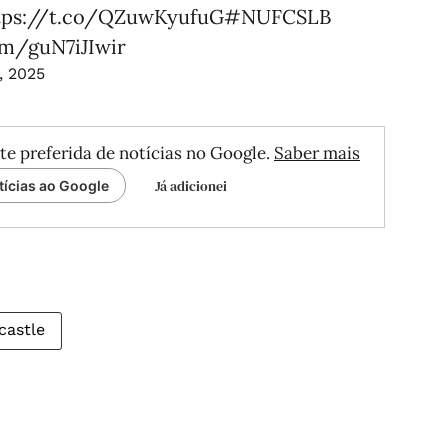
tps://t.co/QZuwKyufuG
#NUFCSLB
om/guN7iJIwir
, 2025
te preferida de notícias no Google.
Saber mais
Já adicionei
tícias ao Google
astle