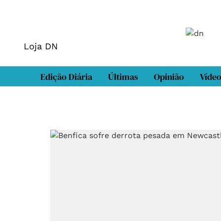
Loja DN
Edição Diária
Últimas
Opinião
Víde