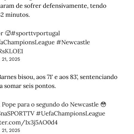
ixaram de sofrer defensivamente, tendo
2 minutos.
r 🥵
#sporttvportugal
aChampionsLeague
#Newcastle
aRsKLOE1
 21, 2025
rnes bisou, aos 71' e aos 83', sentenciando
a somar seis pontos.
k Pope para o segundo do Newcastle 😳
naSPORTTV
#UefaChampionsLeague
tter.com/1x3j5AO0d4
 21, 2025