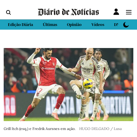
Edição Diária
Últimas
Opinião
Vídeos
DN Sport
Grill Itch (esq,) e Fredrik Aursnes em ação.
HUGO DELGADO / Lusa