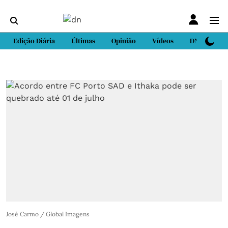
Edição Diária
Últimas
Opinião
Vídeos
DN Sport
José Carmo / Global Imagens