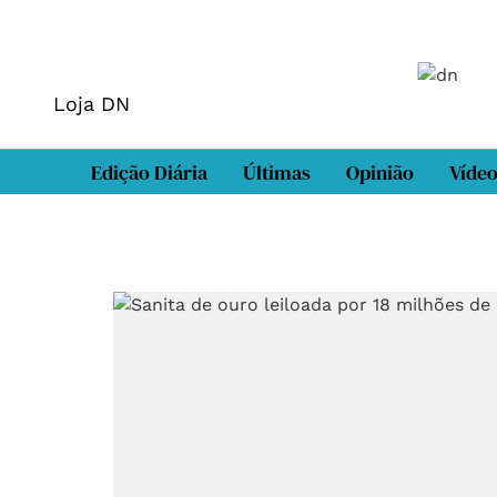
Loja DN
Edição Diária
Últimas
Opinião
Víde