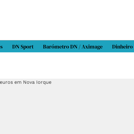
os
DN Sport
Barómetro DN / Aximage
Dinheiro