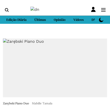
Edição Diária
Últimas
Opinião
Vídeos
DN Sport
Zarębski Piano Duo
Mabille Tamala