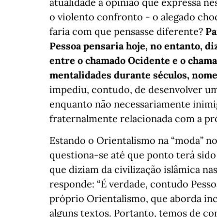
atualidade a opinião que expressa nes
o violento confronto - o alegado choq
faria com que pensasse diferente?
Pa
Pessoa pensaria hoje, no entanto, diz
entre o chamado Ocidente e o cham
mentalidades durante séculos, nom
impediu, contudo, de desenvolver uma
enquanto não necessariamente inimiga
fraternalmente relacionada com a pr
Estando o Orientalismo na “moda” n
questiona-se até que ponto terá sido 
que diziam da civilização islâmica nas
responde: “É verdade, contudo Pesso
próprio Orientalismo, que aborda in
alguns textos. Portanto, temos de c