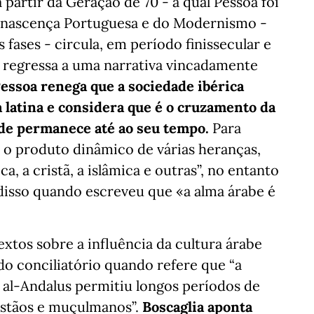
partir da Geração de 70 - à qual Pessoa foi
Renascença Portuguesa e do Modernismo -
fases - circula, em período finissecular e
e regressa a uma narrativa vincadamente
Pessoa renega que a sociedade ibérica
 latina e considera que é o cruzamento da
ade permanece até ao seu tempo.
Para
 é o produto dinâmico de várias heranças,
ica, a cristã, a islâmica e outras”, no entanto
disso quando escreveu que «a alma árabe é
textos sobre a influência da cultura árabe
o conciliatório quando refere que “a
o al-Andalus permitiu longos períodos de
ristãos e muçulmanos”.
Boscaglia aponta