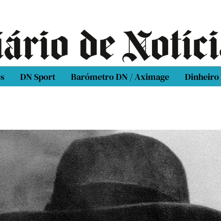
os
DN Sport
Barómetro DN / Aximage
Dinheiro