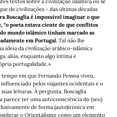
tes textos sobre a civilização islâmica ou se
ue de civilizações - das últimas décadas
ra Boscaglia é impossível imaginar o que
, “o poeta estava ciente de que conflitos
ado mundo islâmico tinham marcado as
eadamente em Portugal.
Tal não lhe
 ideia da civilização arábico-islâmica
, aliás, enquanto algo íntima e
ópria portugalidade.»
o tempo em que Fernando Pessoa viveu,
influenciado pelos viajantes ocidentais e o
 suas leituras. À pergunta, Boscaglia
a parece ter uma autoconsciência do (seu)
clusivamente de forma (auto)irónica em
onsiderar o Orientalismo como um elemento