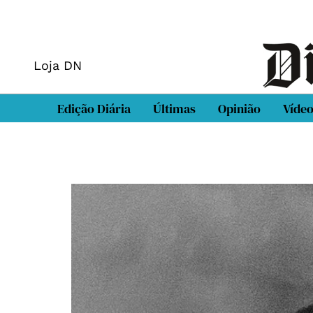
Loja DN
Edição Diária
Últimas
Opinião
Víde