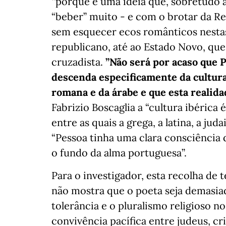
“porque é uma ideia que, sobretudo a 
“beber” muito - e com o brotar da 
sem esquecer ecos românticos nestas 
republicano, até ao Estado Novo, qu
cruzadista.
”Não será por acaso que 
descenda especificamente da cultura
romana e da árabe e que esta realid
Fabrizio Boscaglia a “cultura ibérica
entre as quais a grega, a latina, a juda
“Pessoa tinha uma clara consciência 
o fundo da alma portuguesa”.
Para o investigador, esta recolha de 
não mostra que o poeta seja demasiad
tolerância e o pluralismo religioso n
convivência pacífica entre judeus, c