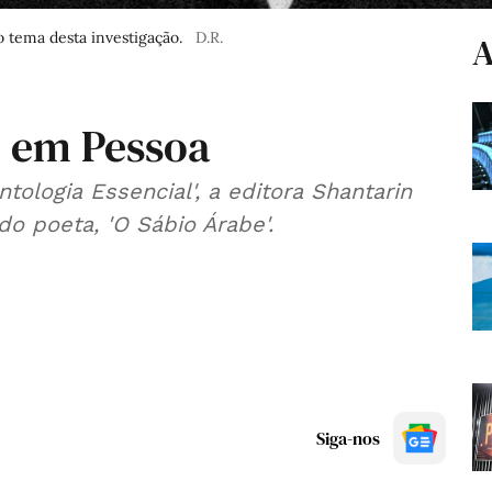
 tema desta investigação.
D.R.
A
” em Pessoa
ologia Essencial', a editora Shantarin
lança mais uma seleção de textos do poeta, 'O Sábio Árabe'.
Siga-nos