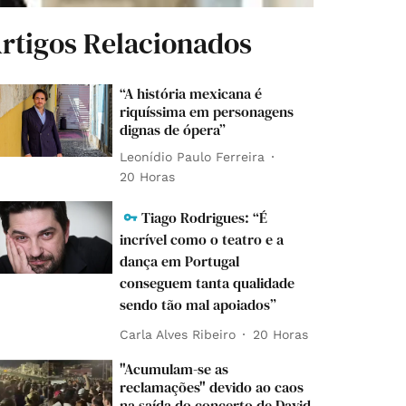
rtigos Relacionados
“A história mexicana é
riquíssima em personagens
dignas de ópera”
Leonídio Paulo Ferreira
20 Horas
Tiago Rodrigues: “É
incrível como o teatro e a
dança em Portugal
conseguem tanta qualidade
sendo tão mal apoiados”
Carla Alves Ribeiro
20 Horas
"Acumulam-se as
reclamações" devido ao caos
na saída do concerto de David