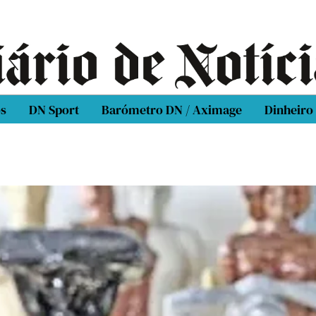
os
DN Sport
Barómetro DN / Aximage
Dinheiro