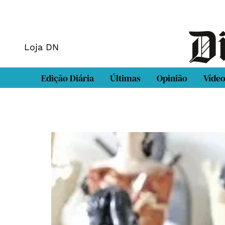
Loja DN
Edição Diária
Últimas
Opinião
Víde