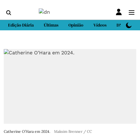
Edição Diária
Últimas
Opinião
Vídeos
DN Sport
Catherine O’Hara em 2024.
Maksim Brenner / CC