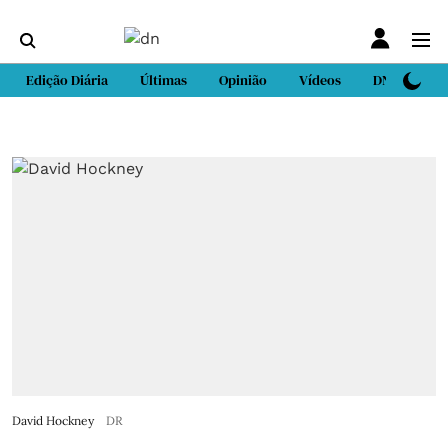
Edição Diária
Últimas
Opinião
Vídeos
DN Sport
David Hockney
DR