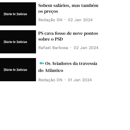
Sobem salários, mas também
os preços
Redação DN
02 Jan 2024
PS cava fosso de nove pontos
sobre o PSD
Rafael Barbosa
02 Jan 2024
Os Aviadores da travessia
do Atlântico
Redação DN
01 Jan 2024