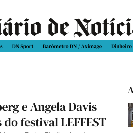
os
DN Sport
Barómetro DN / Aximage
Dinheiro
A
erg e Angela Davis
 do festival LEFFEST