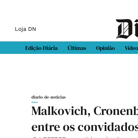
Loja DN
Edição Diária
Últimas
Opinião
Víde
diario-de-noticias
Malkovich, Cronenb
entre os convidados