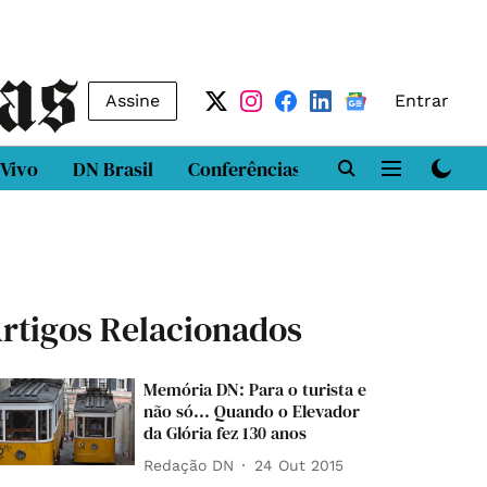
Assine
Entrar
 Vivo
DN Brasil
Conferências
DN LAB
Class
rtigos Relacionados
Memória DN: Para o turista e
não só... Quando o Elevador
da Glória fez 130 anos
Redação DN
24 Out 2015