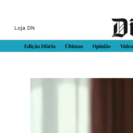
Loja DN
Edição Diária
Últimas
Opinião
Víde