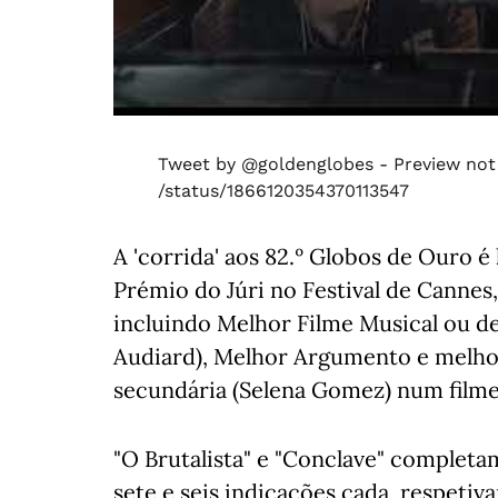
Tweet by @goldenglobes - Preview not
/status/1866120354370113547
A 'corrida' aos 82.º Globos de Ouro é
Prémio do Júri no Festival de Cannes
incluindo Melhor Filme Musical ou d
Audiard), Melhor Argumento e melhore
secundária (Selena Gomez) num film
"O Brutalista" e "Conclave" completa
sete e seis indicações cada, respetiv