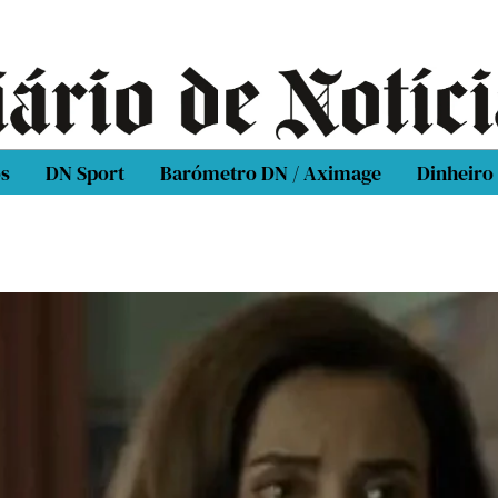
os
DN Sport
Barómetro DN / Aximage
Dinheiro