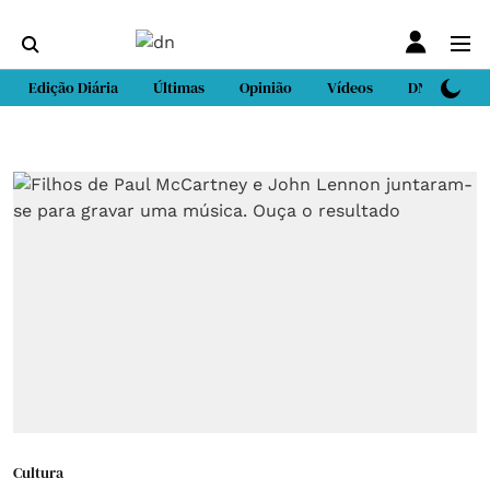
Edição Diária
Últimas
Opinião
Vídeos
DN Sport
Cultura