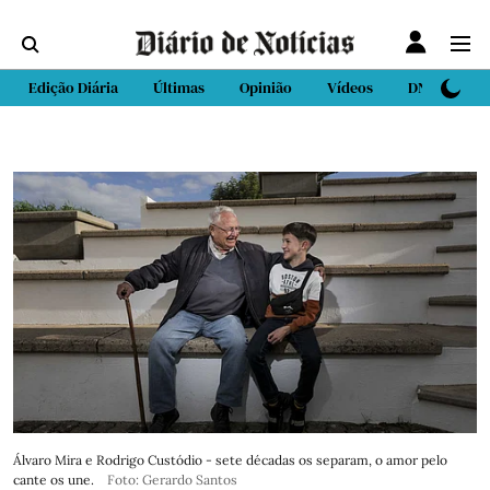
Edição Diária
Últimas
Opinião
Vídeos
DN Sport
Álvaro Mira e Rodrigo Custódio - sete décadas os separam, o amor pelo
cante os une.
Foto: Gerardo Santos