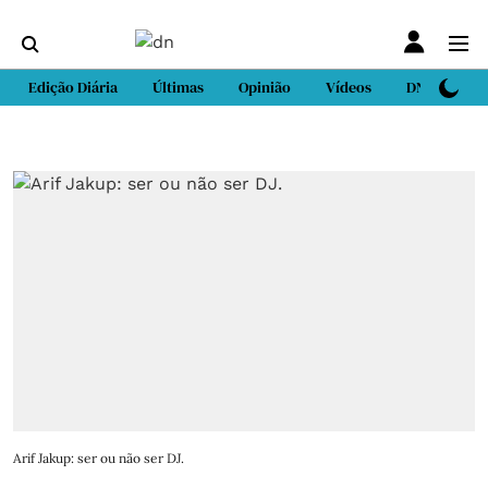
Edição Diária
Últimas
Opinião
Vídeos
DN Sport
Arif Jakup: ser ou não ser DJ.