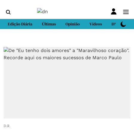
Edição Diária
Últimas
Opinião
Vídeos
DN Sport
D.R.