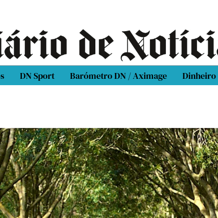
os
DN Sport
Barómetro DN / Aximage
Dinheiro