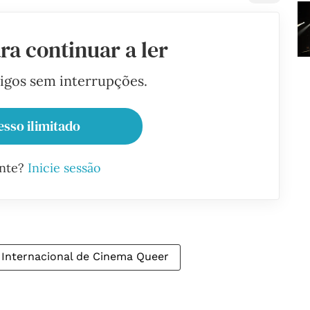
ra continuar a ler
tigos sem interrupções.
esso ilimitado
ante?
Inicie sessão
l Internacional de Cinema Queer