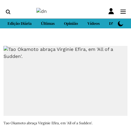
Edição Diária
Últimas
Opinião
Vídeos
DN Sport
Tao Okamoto abraça Virginie Efira, em 'All of a Sudden'.