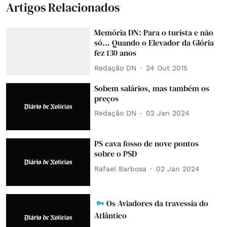
Artigos Relacionados
Memória DN: Para o turista e não
só... Quando o Elevador da Glória
fez 130 anos
Redação DN
24 Out 2015
Sobem salários, mas também os
preços
Redação DN
02 Jan 2024
PS cava fosso de nove pontos
sobre o PSD
Rafael Barbosa
02 Jan 2024
Os Aviadores da travessia do
Atlântico