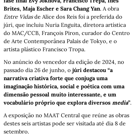
fase final Evy Jokhova, Francisco Trêpa, Inês
Brites, Maja Escher e Sara Chang Yan
. A obra
Entre Vidas
de Alice dos Reis foi a preferida do
júri, que incluiu Nuria Enguita, diretora artística
do MAC/CCB, François Piron, curador do Centro
de Arte Contemporânea Palais de Tokyo, e o
artista plástico Francisco Tropa.
No anúncio do vencedor da edição de 2024, no
passado dia 26 de junho, o
júri destacou “a
narrativa criativa forte que conjuga uma
imaginação histórica, social e poética com uma
dimensão pessoal muito interessante, e um
vocabulário próprio que explora diversos
media
”
.
A exposição no MAAT Central que reúne as obras
destes seis artistas pode ser visitada até dia 8 de
setembro.