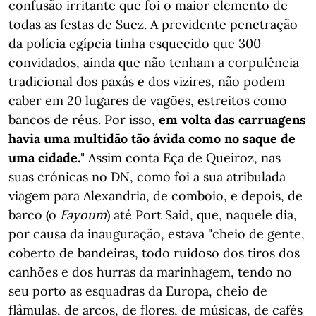
confusão irritante que foi o maior elemento de
todas as festas de Suez. A previdente penetração
da polícia egípcia tinha esquecido que 300
convidados, ainda que não tenham a corpulência
tradicional dos paxás e dos vizires, não podem
caber em 20 lugares de vagões, estreitos como
bancos de réus. Por isso,
em volta das carruagens
havia uma multidão tão ávida como no saque de
uma cidade.
" Assim conta Eça de Queiroz, nas
suas crónicas no DN, como foi a sua atribulada
viagem para Alexandria, de comboio, e depois, de
barco (o
Fayoum
) até Port Said, que, naquele dia,
por causa da inauguração, estava "cheio de gente,
coberto de bandeiras, todo ruidoso dos tiros dos
canhões e dos hurras da marinhagem, tendo no
seu porto as esquadras da Europa, cheio de
flâmulas, de arcos, de flores, de músicas, de cafés