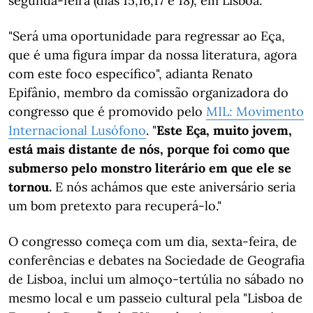
segunda-feira (dias 15,16,17 e 18), em Lisboa.
"Será uma oportunidade para regressar ao Eça,
que é uma figura ímpar da nossa literatura, agora
com este foco específico", adianta Renato
Epifânio, membro da comissão organizadora do
congresso que é promovido pelo
MIL: Movimento
Internacional Lusófono
. "
Este Eça, muito jovem,
está mais distante de nós, porque foi como que
submerso pelo monstro literário em que ele se
tornou.
E nós achámos que este aniversário seria
um bom pretexto para recuperá-lo."
O congresso começa com um dia, sexta-feira, de
conferências e debates na Sociedade de Geografia
de Lisboa, inclui um almoço-tertúlia no sábado no
mesmo local e um passeio cultural pela "Lisboa de