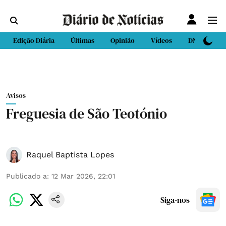
Edição Diária
Últimas
Opinião
Vídeos
DN Sport
Avisos
Freguesia de São Teotónio
Raquel Baptista Lopes
Publicado a
:
12 Mar 2026, 22:01
Siga-nos