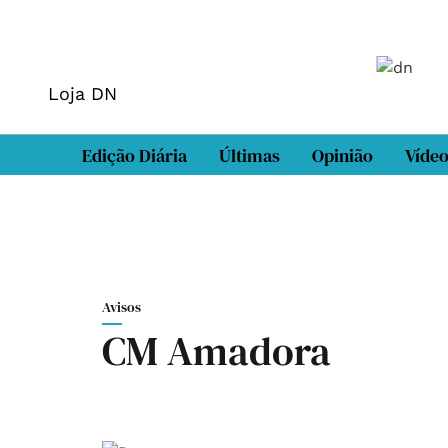
Loja DN
Edição Diária
Últimas
Opinião
Víde
Avisos
CM Amadora