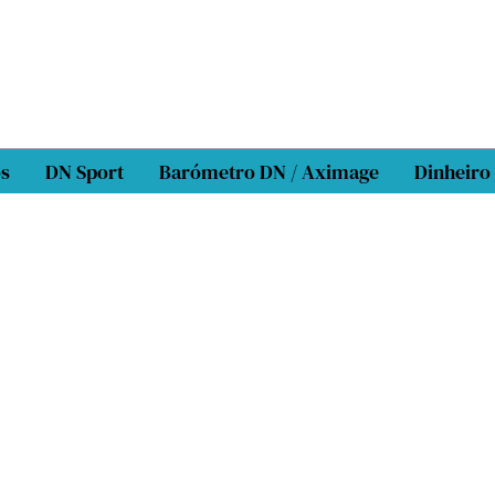
os
DN Sport
Barómetro DN / Aximage
Dinheiro