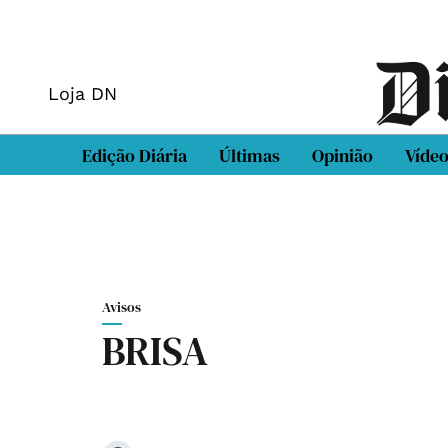
Loja DN
Edição Diária
Últimas
Opinião
Víde
Avisos
BRISA