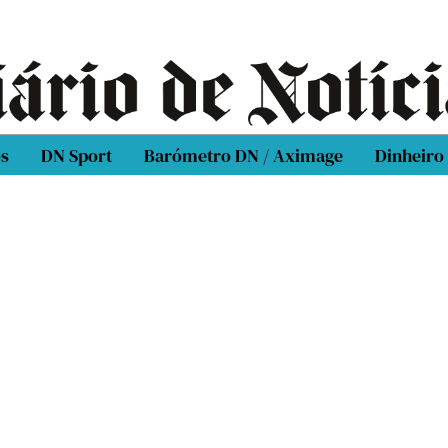
os
DN Sport
Barómetro DN / Aximage
Dinheiro