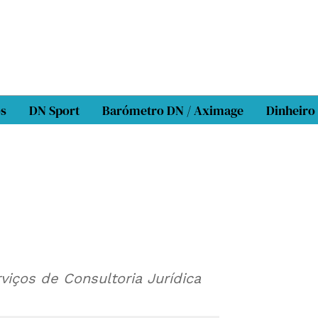
os
DN Sport
Barómetro DN / Aximage
Dinheiro
viços de Consultoria Jurídica