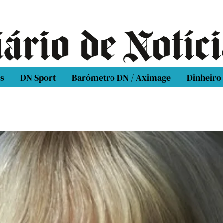
os
DN Sport
Barómetro DN / Aximage
Dinheiro