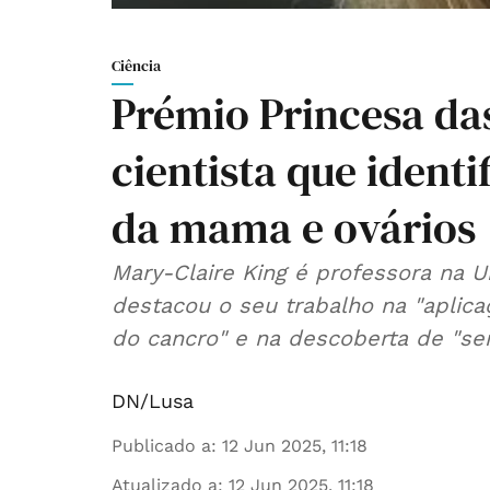
Ciência
Prémio Princesa das
cientista que ident
da mama e ovários
Mary-Claire King é professora na U
destacou o seu trabalho na "aplic
do cancro" e na descoberta de "se
DN/Lusa
Publicado a
:
12 Jun 2025, 11:18
Atualizado a
:
12 Jun 2025, 11:18