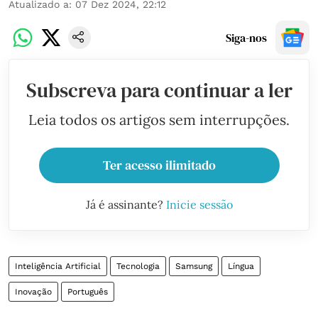
Atualizado a
:
07 Dez 2024, 22:12
Siga-nos
Subscreva para continuar a ler
Leia todos os artigos sem interrupções.
Ter acesso ilimitado
Já é assinante?
Inicie sessão
Inteligência Artificial
Tecnologia
Samsung
Língua
Inovação
Português