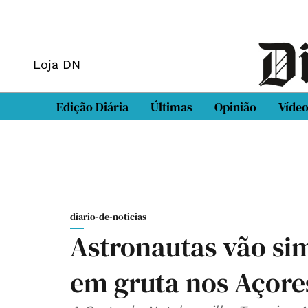
Loja DN
Edição Diária
Últimas
Opinião
Víde
diario-de-noticias
Astronautas vão si
em gruta nos Açore