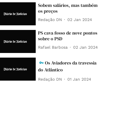
Sobem salários, mas também
os preços
Redação DN
02 Jan 2024
PS cava fosso de nove pontos
sobre o PSD
Rafael Barbosa
02 Jan 2024
Os Aviadores da travessia
do Atlântico
Redação DN
01 Jan 2024