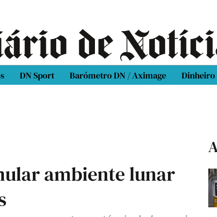
os
DN Sport
Barómetro DN / Aximage
Dinheiro
A
mular ambiente lunar
s