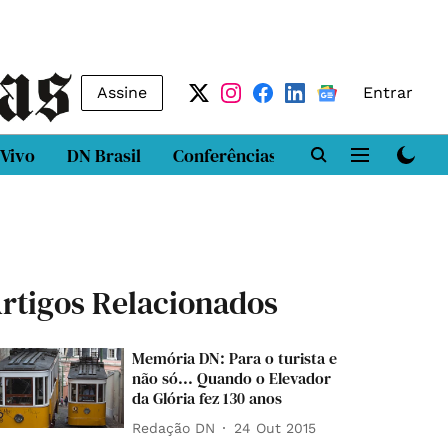
Assine
Entrar
 Vivo
DN Brasil
Conferências
DN LAB
Class
rtigos Relacionados
Memória DN: Para o turista e
não só... Quando o Elevador
da Glória fez 130 anos
Redação DN
24 Out 2015