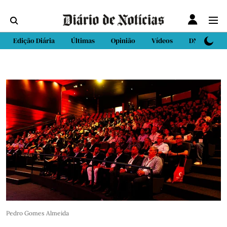
Edição Diária
Últimas
Opinião
Vídeos
DN Sport
Pedro Gomes Almeida